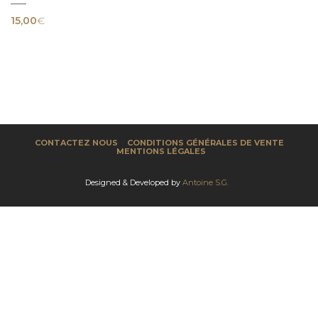
15,00
€
CONTACTEZ NOUS
CONDITIONS GÉNÉRALES DE VENTE
MENTIONS LÉGALES
Designed & Developed by
Antoine S.G.