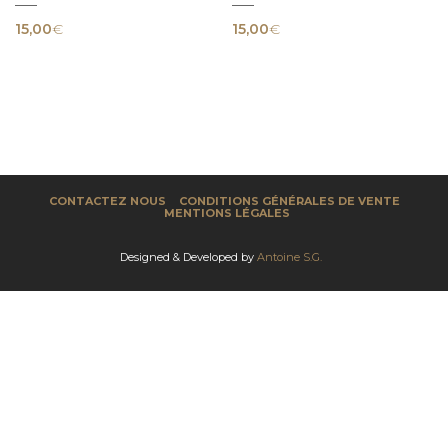
15,00
€
15,00
€
CONTACTEZ NOUS
CONDITIONS GÉNÉRALES DE VENTE
MENTIONS LÉGALES
Designed & Developed by
Antoine S.G.